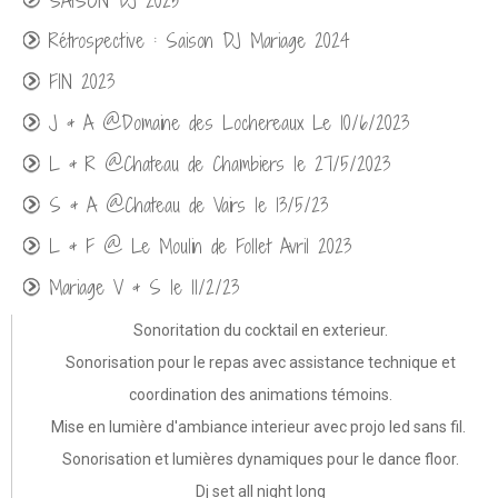
SAISON DJ 2025
Rétrospective : Saison DJ Mariage 2024
FIN 2023
J & A @Domaine des Lochereaux Le 10/6/2023
L & R @Chateau de Chambiers le 27/5/2023
S & A @Chateau de Vairs le 13/5/23
L & F @ Le Moulin de Follet Avril 2023
Mariage V & S le 11/2/23
Mariage @Troglodyte des Falins 11/2022
Sonoritation du cocktail en exterieur.
Sonorisation pour le repas avec assistance technique et
Mariage @Domaine du Bois d'Andigné 09/2022
coordination des animations témoins.
Mariage @Les Logis de Beaulieu 09/2022
Mise en lumière d'ambiance interieur avec projo led sans fil.
Mariage @Domaine des Melletières 09/2022
Sonorisation et lumières dynamiques pour le dance floor.
Mariage @Chateau de Deffay 08/2022
Dj set all night long