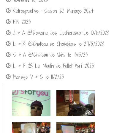
SAISON DJ 2025
Rétrospective : Saison DJ Mariage 2024
FIN 2023
J & A @Domaine des Lochereaux Le 10/6/2023
L & R @Chateau de Chambiers le 27/5/2023
S & A @Chateau de Vairs le 13/5/23
L & F @ Le Moulin de Follet Avril 2023
Mariage V & S le 11/2/23
Mariage @Troglodyte des Falins 11/2022
Mariage @Domaine du Bois d'Andigné 09/2022
Mariage @Les Logis de Beaulieu 09/2022
Mariage @Domaine des Melletières 09/2022
Mariage @Chateau de Deffay 08/2022