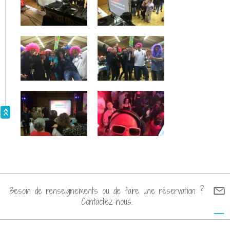
Mariage Franco/Espagnol @Le Fief des Cordeliers
07/2022
Mariage @Chateau de l'Eperronière 07/2022
Mariage le 2/7/22 @Les Logis de Beaulieu
Mariage le 25/6/2023 @Chateau des Briottières
Mariage @Orangerie du Chateau de Serrant le 18/6/2022
Mariage @Orangerie du Chateau de Maulny le 11/6/2022
Mariage @Orange du chateau de Maulny le 4/6/2022
Mariage @Domaine des Rues le 28/5/2022
Mariage @La Nouvlle Grange de la Chevalerie le
21/5/2022
Besoin de renseignements ou de faire une réservation ?
Contactez-nous.
Mariage @Domaine des Rues Salles de Reception le
14/5/2022