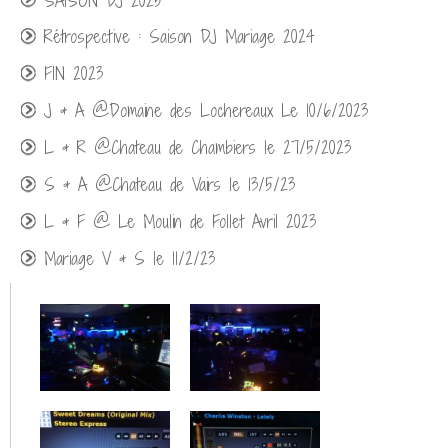
SAISON DJ 2025
Rétrospective : Saison DJ Mariage 2024
FIN 2023
J & A @Domaine des Lochereaux Le 10/6/2023
L & R @Chateau de Chambiers le 27/5/2023
S & A @Chateau de Vairs le 13/5/23
L & F @ Le Moulin de Follet Avril 2023
Mariage V & S le 11/2/23
Mariage @Troglodyte des Falins 11/2022
Mariage @Domaine du Bois d'Andigné 09/2022
Mariage @Les Logis de Beaulieu 09/2022
Mariage @Domaine des Melletières 09/2022
Mariage @Chateau de Deffay 08/2022