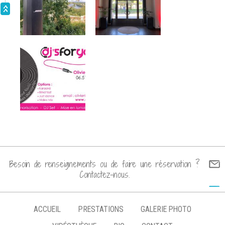
Presation mariage @ Domaine des Rues 09/2020
Prestation mariage @ La Nouvelle Grange de la
Chevalerie 08/2020
Prestation @ Le Prieuré St Ellier 07/2020
Prestation mariage @ Chateau de Serrant 07/2020
Mariage @ Le Prieuré St Ellier 02/2020
Animation Dj set pour soirée années 80 & 90 en
Mars/2020
Animation blind-test @ Domaine de Chatillon 01/2020
Wedding Awards 2020
Besoin de renseignements ou de faire une réservation ?
Rétrospective 2019
Contactez-nous.
Wedding Awards 2019
Mariage de A & S le 6/4/19 @Château de Vair
ACCUEIL
PRESTATIONS
GALERIE PHOTO