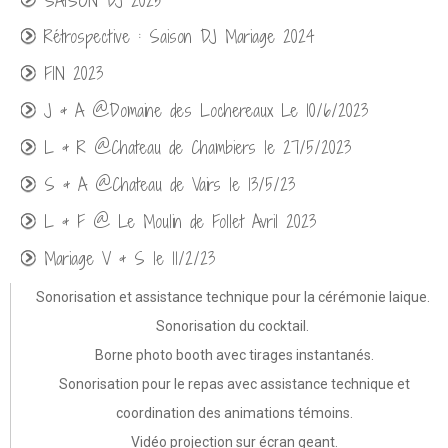
SAISON DJ 2025
Rétrospective : Saison DJ Mariage 2024
FIN 2023
J & A @Domaine des Lochereaux Le 10/6/2023
L & R @Chateau de Chambiers le 27/5/2023
S & A @Chateau de Vairs le 13/5/23
L & F @ Le Moulin de Follet Avril 2023
Mariage V & S le 11/2/23
Mariage @Troglodyte des Falins 11/2022
Sonorisation et assistance technique pour la cérémonie laique.
Sonorisation du cocktail.
Mariage @Domaine du Bois d'Andigné 09/2022
Borne photo booth avec tirages instantanés.
Mariage @Les Logis de Beaulieu 09/2022
Sonorisation pour le repas avec assistance technique et
Mariage @Domaine des Melletières 09/2022
coordination des animations témoins.
Mariage @Chateau de Deffay 08/2022
Vidéo projection sur écran geant.