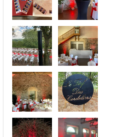
Mariage @Domaine du Marchais Bouchet le 7/5/2022
Mariage le 23/4/2022
Mariage @Salle le Petit Bignon le 16/4/2022
Prestation Dj & blind test avec buzzers connectés
décembre 2021
Mariage @ Le Chateau du Lattay le 6/11/2021
Mariage @ Chateau de Serrant le 9/10/2021
Mariage septembre 2021 @ Domaine des Meltières
Mariage @ Chateau de la Cartrie le 18/9/2021
Mariage le 4/9/2021 @ Domaine des Assis
Prestation mariage le 28/8/2021 @ Château de Serrant :
le plus princier des châteaux d'Anjou!
Prestation mariage le 24/8/2022 @ Les Logis de