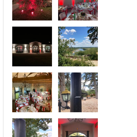
Beaulieu
Mariage @ Les Arènes de Doué la Fontaine le
18/8/2021
Mariage @ Le Prieuré St Ellier le 17/7/2021
Mariage juillet 2021 @ Domaine du bois d'andigné
Presation mariage @ Chateau de l'Eperonnière le
3/7/2021
Prestation mariage @ Chateau de l'Eperonnière le
26/6/2021
Prestation mariage @ Chateau de Serrant le 12/6/2021
Wedding Awards 2021 By Mariages.net
Prestation mariage @ Domaine du Marchais Boucher
09/2020
Prestation mariage @ Domaine des Mestières 09/2020