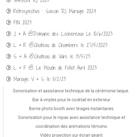
SAISON DJ 2025
Rétrospective : Saison DJ Mariage 2024
FIN 2023
J & A @Domaine des Lochereaux Le 10/6/2023
L & R @Chateau de Chambiers le 27/5/2023
S & A @Chateau de Vairs le 13/5/23
L & F @ Le Moulin de Follet Avril 2023
Mariage V & S le 11/2/23
Mariage @Troglodyte des Falins 11/2022
Sonorisation et assistance technique de la cérémonie laique.
Bar à vinyles pour le cocktail en exterieur.
Mariage @Domaine du Bois d'Andigné 09/2022
Borne photo booth avec tirages instantanés.
Mariage @Les Logis de Beaulieu 09/2022
Sonorisation pour le repas avec assistance technique et
Mariage @Domaine des Melletières 09/2022
coordination des animations témoins.
Mariage @Chateau de Deffay 08/2022
Vidéo projection sur écran geant.