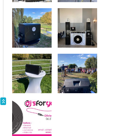
Mariage @Domaine du Marchais Bouchet le 7/5/2022
Mariage le 23/4/2022
Mariage @Salle le Petit Bignon le 16/4/2022
Prestation Dj & blind test avec buzzers connectés
décembre 2021
Mariage @ Le Chateau du Lattay le 6/11/2021
Mariage @ Chateau de Serrant le 9/10/2021
Mariage septembre 2021 @ Domaine des Meltières
Mariage @ Chateau de la Cartrie le 18/9/2021
Mariage le 4/9/2021 @ Domaine des Assis
Prestation mariage le 28/8/2021 @ Château de Serrant :
le plus princier des châteaux d'Anjou!
Prestation mariage le 24/8/2022 @ Les Logis de