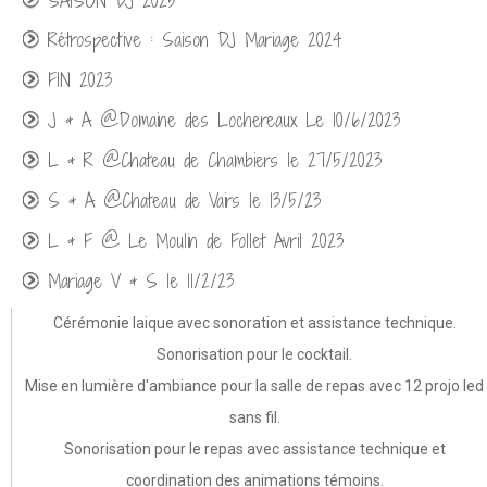
SAISON DJ 2025
Rétrospective : Saison DJ Mariage 2024
FIN 2023
J & A @Domaine des Lochereaux Le 10/6/2023
L & R @Chateau de Chambiers le 27/5/2023
S & A @Chateau de Vairs le 13/5/23
L & F @ Le Moulin de Follet Avril 2023
Mariage V & S le 11/2/23
Mariage @Troglodyte des Falins 11/2022
Cérémonie laique avec sonoration et assistance technique.
Sonorisation pour le cocktail.
Mariage @Domaine du Bois d'Andigné 09/2022
Mise en lumière d'ambiance pour la salle de repas avec 12 projo led
Mariage @Les Logis de Beaulieu 09/2022
sans fil.
Mariage @Domaine des Melletières 09/2022
Sonorisation pour le repas avec assistance technique et
Mariage @Chateau de Deffay 08/2022
coordination des animations témoins.