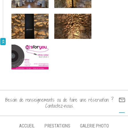
Mariage @Domaine du Marchais Bouchet le 7/5/2022
Mariage le 23/4/2022
Mariage @Salle le Petit Bignon le 16/4/2022
Prestation Dj & blind test avec buzzers connectés
décembre 2021
Mariage @ Le Chateau du Lattay le 6/11/2021
Mariage @ Chateau de Serrant le 9/10/2021
Mariage septembre 2021 @ Domaine des Meltières
Mariage @ Chateau de la Cartrie le 18/9/2021
Mariage le 4/9/2021 @ Domaine des Assis
Besoin de renseignements ou de faire une réservation ?
Prestation mariage le 28/8/2021 @ Château de Serrant :
Contactez-nous.
le plus princier des châteaux d'Anjou!
Prestation mariage le 24/8/2022 @ Les Logis de
ACCUEIL
PRESTATIONS
GALERIE PHOTO